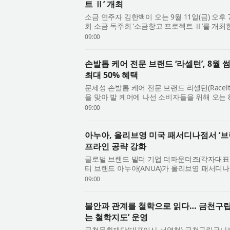
트 Ⅱ’ 개최
소금 연주자 김한백이 오는 9월 11일(금) 오후
회 소금 독주회 ‘소금창고 프로젝트 Ⅱ’를 개최
다섯 작품을 모두 초연으로 선보이며, 위촉 초..
09:00
손발톱 케어 전문 브랜드 ‘라셀턴’, 8월
최대 50% 혜택
문제성 손발톱 케어 전문 브랜드 라셀턴(Racel
을 맞아 발 케어에 나선 소비자들을 위해 오는 8
진행한다고 밝혔다. 최근 발 케어가 단순한 계..
09:00
아누아, 올리브영 미국 패서디나점서 ‘브랜
프라인 공략 강화
글로벌 브랜드 빌더 기업 더파운더즈(각자대표 
티 브랜드 아누아(ANUA)가 올리브영 패서디
자를 위한 브랜드 경험 다각화에 나선다. 아누아는
09:00
불안과 관계를 철학으로 읽다… 금천구립
는 철학지도’ 운영
금천문화재단(대표이사 서영철) 금천구립금나래도