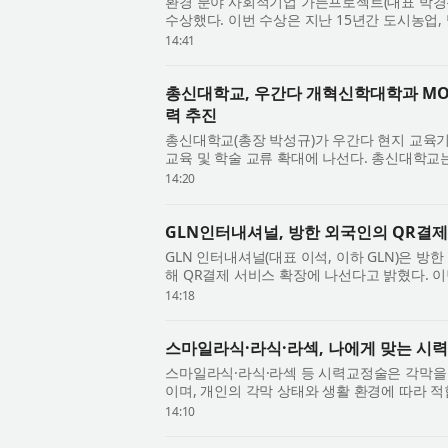
환경 분야 사회적기업 가든프로젝트(대표 박경복)
수상했다. 이번 수상은 지난 15년간 도시농업,
분야에서 축적해 온 사회적 가치 실천과 환경 ..
14:41
총신대학교, 우간다 개혁신학대학과 MO
력 추진
총신대학교(총장 박성규)가 우간다 현지 교육
교육 및 학술 교류 확대에 나선다. 총신대학교
철기념홀에서 우간다 캄팔라에 위치한 Reformed
14:20
GLN인터내셔널, 방한 외국인의 QR결제
GLN 인터내셔널(대표 이석, 이하 GLN)은 방
해 QR결제 서비스 확장에 나선다고 밝혔다. 
인 쿠콘과의 제휴를 통해 서울지역 소상공인 가맹
14:18
스마일라식·라식·라섹, 나에게 맞는 시
스마일라식·라식·라섹 등 시력교정술은 각막을
이며, 개인의 각막 상태와 생활 환경에 따라 
과 잠실 본점 박세광 원장이 시력교정술을 고민.
14:10