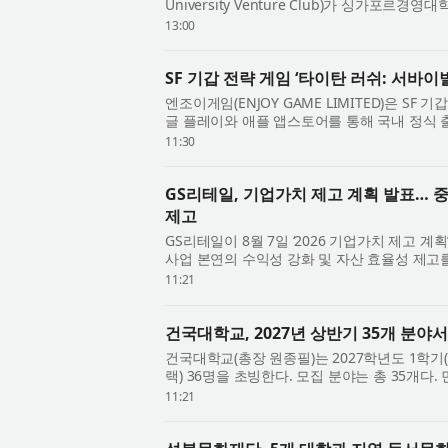
University Venture Club)가 싱가포르경영대학(S
이하 SMU) 스타트업 학회 ‘Start-up Society’와
13:00
SF 기갑 전략 게임 ‘타이탄 러쉬: 서바이
엔조이게임(ENJOY GAME LIMITED)은 SF 
글 플레이와 애플 앱스토어를 통해 국내 정식 출
바이벌’은 전용 기갑 제작과 직접 조종, 미녀 지..
11:30
GS리테일, 기업가치 제고 계획 발표… 
제고
GS리테일이 8월 7일 ‘2026 기업가치 제고 계
사업 본연의 수익성 강화 및 자산 효율성 제고
를 제고하고 주주환원 정책을 강화한다는 것이 .
11:21
건국대학교, 2027년 상반기 35개 분야
건국대학교(총장 원종필)는 2027학년도 1학기
랙) 36명을 초빙한다. 모집 분야는 총 35개
에서 인공지능커뮤니케이션/저널리즘 분야 신임 
11:21