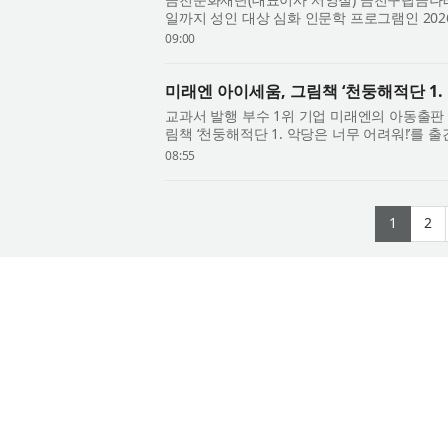
일까지 성인 대상 심화 인문학 프로그램인 202
학지도’를 운영한다고 밝혔다. ‘지혜학교’는 문화체
09:00
미래엔 아이세움, 그림책 ‘천둥해적단 1.
교과서 발행 부수 1위 기업 미래엔의 아동출판
림책 ‘천둥해적단 1. 악당은 너무 어려워!’를 출간
빙수’, ‘노을 수프’, ‘낭만 찐빵’ 등 사랑...
08:55
(curr
(
1
2