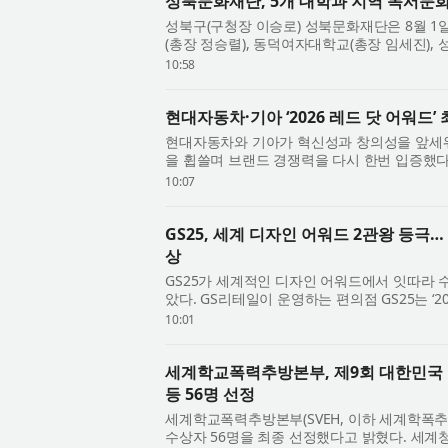
성북문화재단, 5개 대학과 지역 독서문
성북구(구청장 이승로) 성북문화재단은 8월 1
(총장 정승렬), 동덕여자대학교(총장 임세진),
(총장 이창원)와 지역 독서문화 확산을 위한 협..
10:58
현대자동차·기아 ‘2026 레드 닷 어워드’
현대자동차와 기아가 혁신성과 창의성을 앞세워
을 휩쓸며 브랜드 경쟁력을 다시 한번 입증했다.
드: 브랜드 & 커뮤니케이션 디자인 부문(Red Dot
10:07
GS25, 세계 디자인 어워드 2관왕 등극… ‘
상
GS25가 세계적인 디자인 어워드에서 잇따라
았다. GS리테일이 운영하는 편의점 GS25는 ‘20
Design Award)’ 브랜드&커뮤니케이션 부문에
10:01
세계학교폭력추방본부, 제9회 대한민국 
등 56명 선정
세계학교폭력추방본부(SVEH, 이하 세계학폭추
수상자 56명을 최종 선정했다고 밝혔다. 세계청년