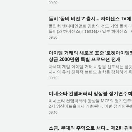
Federation of Power Leaders, 총재 이산하(
09:39
돌비 ‘돌비 비전 2’ 출시… 하이센스 TV
몰입형 엔터테인먼트 경험의 선도 기업 돌비 래버러토리
돌비)와 하이센스(Hisense)가 일부 하이센스 TV 모
탑재하고, 향후 펌웨어 업데이트를 통해 더 많..
09:36
아이템 거래의 새로운 표준 ‘로켓아이템땡스
상금 2000만원 특별 프로모션 전개
차세대 게임 아이템 거래 시장을 선도하는 플랫
자사의 유저 친화적 브랜드 철학을 강화하기 위해
‘판매왕·구매왕 특별 프로모션’을 실시한다고...
09:10
미네소타 컨템퍼러리 앙상블 정기연주회 
미네소타 컨템퍼러리 앙상블 MCE의 정기연주회 ‘
2시 영산아트홀에서 개최된다. 이번 정기연주회는
어내는 공간과 감정의 결을 다채로운 편성과...
09:10
소금, 무대의 주역으로 서다… 제2회 김