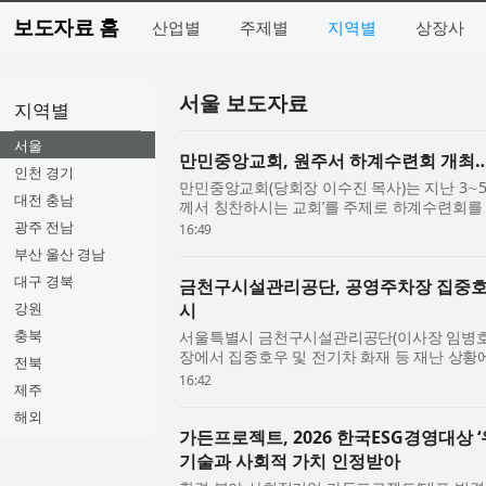
보도자료 홈
산업별
주제별
지역별
상장사
서울 보도자료
지역별
서울
만민중앙교회, 원주서 하계수련회 개최…
인천 경기
만민중앙교회(당회장 이수진 목사)는 지난 3∼
대전 충남
께서 칭찬하시는 교회’를 주제로 하계수련회를
을 비롯해 일본, 이스라엘, 미국, 콜롬비아, 호..
광주 전남
16:49
부산 울산 경남
대구 경북
금천구시설관리공단, 공영주차장 집중호
강원
시
충북
서울특별시 금천구시설관리공단(이사장 임병호)
장에서 집중호우 및 전기차 화재 등 재난 상
전북
및 실전형 모의훈련을 실시했다. 이번 훈련은 공영
16:42
제주
해외
가든프로젝트, 2026 한국ESG경영대상 
기술과 사회적 가치 인정받아