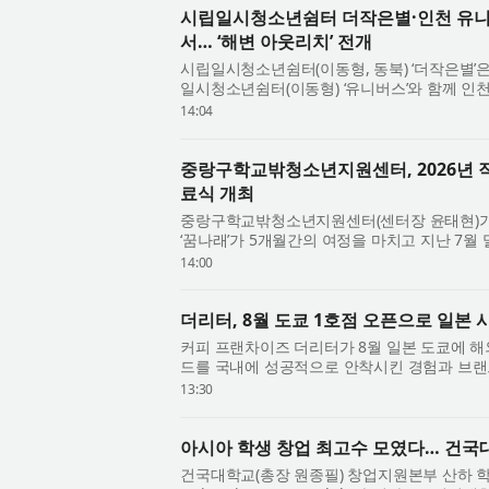
시립일시청소년쉼터 더작은별·인천 유니
서… ‘해변 아웃리치’ 전개
시립일시청소년쉼터(이동형, 동북) ‘더작은별’은
일시청소년쉼터(이동형) ‘유니버스’와 함께 
청소년쉼터 인식 개선을 위한 기관 연합 ‘해변..
14:04
중랑구학교밖청소년지원센터, 2026년 
료식 개최
중랑구학교밖청소년지원센터(센터장 윤태현)가
‘꿈나래’가 5개월간의 여정을 마치고 지난 7월 
원이 전 과정을 수료하고 바리스타 자격증을 취득
14:00
더리터, 8월 도쿄 1호점 오픈으로 일본 
커피 프랜차이즈 더리터가 8월 일본 도쿄에 해외
드를 국내에 성공적으로 안착시킨 경험과 브랜
춘 임원진이 직접 주도한다는 점에서 주목된다. .
13:30
아시아 학생 창업 최고수 모였다… 건국
건국대학교(총장 원종필) 창업지원본부 산하 학생