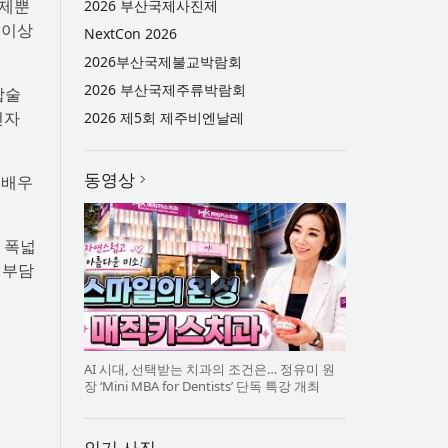
면제뿐
2026 부산국제사진제
 이상
NextCon 2026
2026부산국제불교박람회
2026 부산국제주류박람회
합술
전자
2026 제5회 제주비엔날레
동영상
 배우
 폭넓
 부담
AI 시대, 선택받는 치과의 조건은… 정유미 원
장 ‘Mini MBA for Dentists’ 단독 특강 개최
인기 사진