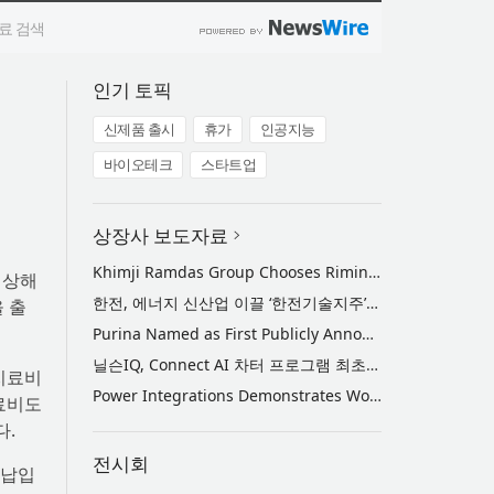
인기 토픽
신제품 출시
휴가
인공지능
바이오테크
스타트업
상장사 보도자료
Khimji Ramdas Group Chooses Rimini Street to Reduce SAP Support Costs, Protect 700+ Customizations and Reinvest Savings in Innovation
 상해
한전, 에너지 신산업 이끌 ‘한전기술지주’ 공식 출범
 출
Purina Named as First Publicly Announced NIQ ConnectAI Charter Client
닐슨IQ, Connect AI 차터 프로그램 최초 고객사 ‘퓨리나’ 선정
치료비
Power Integrations Demonstrates World’s First 2200 V GaN Technology for Next-Era High-Voltage Power Systems
료비도
다.
전시회
 납입