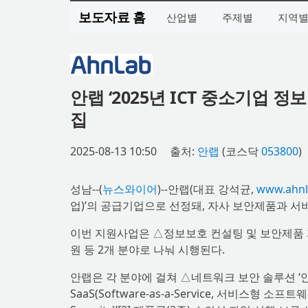
보도자료 홈
산업별
주제별
지역
안랩 ‘2025년 ICT 중소기업 
집
2025-08-13 10:50
출처:
안랩
(코스닥
053800
)
성남--(
뉴스와이어
)--안랩(대표 강석균,
www.ahnl
업)’의 공급기업으로 선정돼, 자사 보안제품과 
이번 지원사업은 △정보보호 컨설팅 및 보안제품 지원 △클라
원 등 2개 분야로 나눠 시행된다.
안랩은 각 분야에 걸쳐 △네트워크 보안 솔루션 ‘안랩 트
SaaS(Software-as-a-Service, 서비스형 소