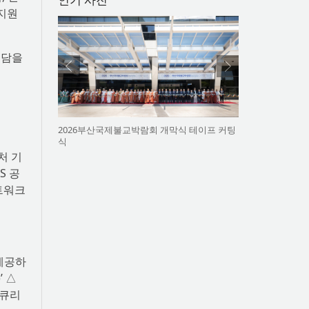
 지원
부담을
2026부산국제불교박람회 개막식 테이프 커팅
식
처 기
S 공
트워크
제공하
’ △
시큐리