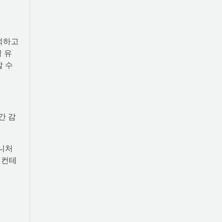
분석하고
 유
할 수
간 감
그니처
△컨테