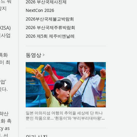
우드 워
2026 부산국제사진제
·방지
NextCon 2026
2026부산국제불교박람회
SA)
2026 부산국제주류박람회
원사업
2026 제5회 제주비엔날레
 특화
동영상
이 최
업’
있다.
일본 아와지섬 여행의 추억을 세상에 단 하나
전략산
뿐인 작품으로… ‘흰둥이’와 ‘부리부리대마왕’의
화 촉
오리지널 도기 색
 as
, 선
인기 사진