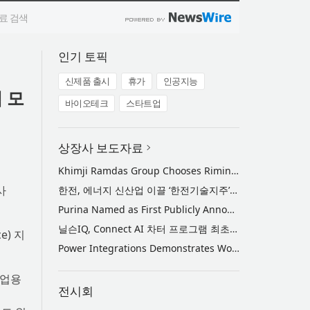
인기 토픽
신제품 출시
휴가
인공지능
 모
바이오테크
스타트업
상장사 보도자료
Khimji Ramdas Group Chooses Rimini Street to Reduce SAP Support Costs, Protect 700+ Customizations and Reinvest Savings in Innovation
사
한전, 에너지 신산업 이끌 ‘한전기술지주’ 공식 출범
Purina Named as First Publicly Announced NIQ ConnectAI Charter Client
닐슨IQ, Connect AI 차터 프로그램 최초 고객사 ‘퓨리나’ 선정
e) 지
Power Integrations Demonstrates World’s First 2200 V GaN Technology for Next-Era High-Voltage Power Systems
기업용
전시회