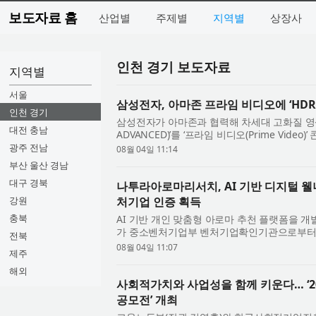
보도자료 홈
산업별
주제별
지역별
상장사
인천 경기 보도자료
지역별
서울
삼성전자, 아마존 프라임 비디오에 ‘HDR
인천 경기
삼성전자가 아마존과 협력해 차세대 고화질 영상 기
대전 충남
ADVANCED)’를 ‘프라임 비디오(Prime Vid
OTT 서비스인 프라임 비디오는 전 세계적으로 약 
광주 전남
08월 04일 11:14
부산 울산 경남
대구 경북
나투라아로마리서치, AI 기반 디지털 
강원
처기업 인증 획득
충북
AI 기반 개인 맞춤형 아로마 추천 플랫폼을 
가 중소벤처기업부 벤처기업확인기관으로부터 
전북
이번 확인은 AI 기반 디지털 웰니스 기술과 맞춤.
08월 04일 11:07
제주
해외
사회적가치와 사업성을 함께 키운다… ‘2
공모전’ 개최