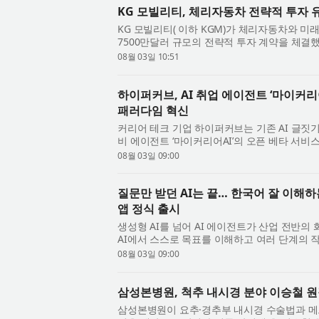
KG 모빌리티, 체리자동차 전략적 투자 
KG 모빌리티( 이하 KGM)가 체리자동차와 미
7500만달러 규모의 전략적 투자 계약을 체결했
하얏트 서울 호텔에서 열린 ‘글로벌 동반성장을 
08월 03일 10:51
하이퍼커브, AI 취업 에이전트 ‘마이커리
패러다임 혁신
커리어 테크 기업 하이퍼커브는 기존 AI 글짓기
비 에이전트 ‘마이커리어AI’의 오픈 베타 서비
근 채용 시장에서 생성형 AI를 활용한 서류 작성.
08월 03일 09:00
질문만 받던 AI는 끝… 한국어 잘 이해하는
앱 정식 출시
생성형 AI를 넘어 AI 에이전트가 산업 전반의
AI에서 스스로 목표를 이해하고 여러 단계의 
는 흐름이다. 이런 흐름 속에서 생성형 AI 전문..
08월 03일 09:00
삼성본병원, 척추 내시경 분야 이승철 원장
삼성본병원이 요추·경추부 내시경 수술법과 메