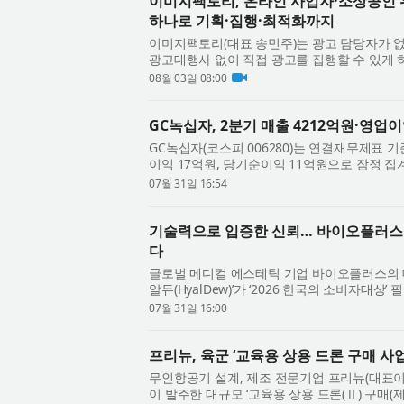
이미지팩토리, 온라인 사업자·소상공인 위한
하나로 기획·집행·최적화까지
이미지팩토리(대표 송민주)는 광고 담당자가 
광고대행사 없이 직접 광고를 집행할 수 있게 하
회사는 3일부터 이틀간 서울 코엑스에서 열리..
08월 03일 08:00
GC녹십자, 2분기 매출 4212억원·영업이
GC녹십자(코스피 006280)는 연결재무제표 기준
이익 17억원, 당기순이익 11억원으로 잠정 집
녹십자웰빙의 연결 자회사 제외 효과와 함께 계절
07월 31일 16:54
기술력으로 입증한 신뢰… 바이오플러스 D
다
글로벌 메디컬 에스테틱 기업 바이오플러스의 대
알듀(HyalDew)’가 ‘2026 한국의 소비자대상
소비자들이 직접 선택한 이번 수상은 단순한 브.
07월 31일 16:00
프리뉴, 육군 ‘교육용 상용 드론 구매 사업
무인항공기 설계, 제조 전문기업 프리뉴(대표
이 발주한 대규모 ‘교육용 상용 드론(Ⅱ) 구매(