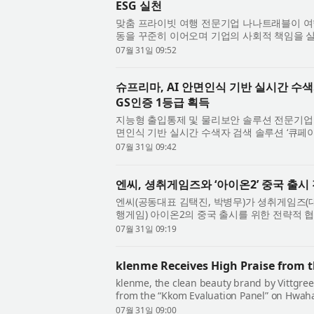
ESG 실천
맞춤 프라이빗 여행 전문기업 나나트래블이 여
동을 꾸준히 이어오며 기업의 사회적 책임을 
별한 여행 경험을 제공하는 것을 넘어 도움이 필.
07월 31일 09:52
슈프리마, AI 안면인식 기반 실시간 수색
GS인증 1등급 획득
지능형 출입통제 및 물리보안 솔루션 전문기업 슈
면인식 기반 실시간 수색자 검색 솔루션 ‘큐페이스 
통신기술협회(TTA)가 주관하는 소프트웨어 품질.
07월 31일 09:42
엔씨, 셩취게임즈와 ‘아이온2’ 중국 출시
엔씨(공동대표 김택진, 박병무)가 셩취게임즈(
행게임) 아이온2의 중국 출시를 위한 전략적 협
월 30일 오후 중국 상하이에서 아이온2의 중국 진
07월 31일 09:19
klenme Receives High Praise from
klenme, the clean beauty brand by Vittgreen
from the “Kkom Evaluation Panel” on Hwaha
On the panel’s 5-point scale for authentic re
07월 31일 09:00