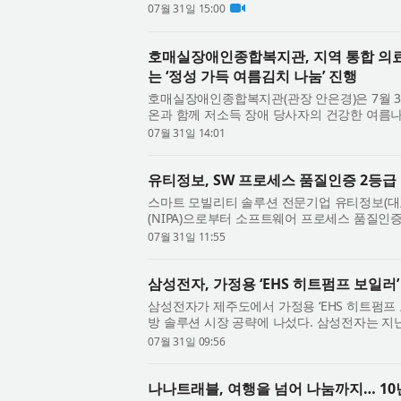
계약을 체결했다고 31일 밝혔다. 이번 사업은 ..
07월 31일 15:00
호매실장애인종합복지관, 지역 통합 의
는 ‘정성 가득 여름김치 나눔’ 진행
호매실장애인종합복지관(관장 안은경)은 7월 
온과 함께 저소득 장애 당사자의 건강한 여름나
나눔’ 전달식을 진행했다고 밝혔다. 호매실메디.
07월 31일 14:01
유티정보, SW 프로세스 품질인증 2등급
스마트 모빌리티 솔루션 전문기업 유티정보(
(NIPA)으로부터 소프트웨어 프로세스 품질인증(SP, So
Certification) 2등급을 전사(全社) 범위로 획득
07월 31일 11:55
삼성전자, 가정용 ‘EHS 히트펌프 보일러’
삼성전자가 제주도에서 가정용 ‘EHS 히트펌프
방 솔루션 시장 공략에 나섰다. 삼성전자는 지난
에 ‘EHS 히트펌프 보일러’를 설치하고, 30일 해당 
07월 31일 09:56
나나트래블, 여행을 넘어 나눔까지… 1