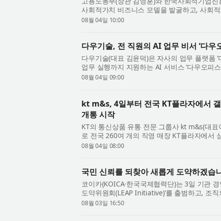
고용노동부(장관 김영훈)와 한국사회적기업진흥
사회적가치 비즈니스 모델을 발굴하고, 사회적
대경제기업의 시장 경쟁력 강화를 지원하기 위해 
08월 04일 10:00
다우기술, 전 직원의 AI 업무 비서 ‘다우
다우기술(대표 김윤덕)은 자사의 업무 플랫폼 
업무 실행까지 지원하는 AI 서비스 ‘다우오피스
된 다우오피스 AI는 자연어 기반 대화와 업무 ..
08월 04일 09:00
kt m&s, 4일부터 전국 KT플라자에서 
개통 시작
KT의 통신상품 유통 전문 그룹사 kt m&s(
로 전국 260여 개의 직영 매장 KT플라자에서
을 시작한다고 4일 밝혔다. 사전예약을 하지 않은 
08월 04일 08:00
국민 신뢰를 되찾아 새롭게 도약하겠습니
코이카(KOICA·한국국제협력단)는 3일 기관 
도약위원회(LEAP Initiative)’를 출범하고
밝혔다. 기관장 공석의 비상경영체제에서 흔들..
08월 03일 16:50