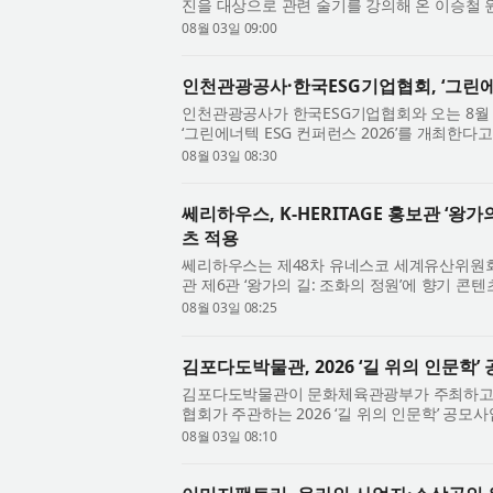
진을 대상으로 관련 술기를 강의해 온 이승철 원
부터 허리·목 디스크와 척추관협착증 등 척추 질환
08월 03일 09:00
인천관광공사·한국ESG기업협회, ‘그린에너
인천관광공사가 한국ESG기업협회와 오는 8월
‘그린에너텍 ESG 컨퍼런스 2026’를 개최한
주최하고 인천관광공사와 한국ESG기업협회가 공
08월 03일 08:30
쎄리하우스, K-HERITAGE 홍보관 ‘왕
츠 적용
쎄리하우스는 제48차 유네스코 세계유산위원회 개
관 제6관 ‘왕가의 길: 조화의 정원’에 향기 콘텐
HERITAGE 홍보관은 제48차 유네스코 세계유산
08월 03일 08:25
김포다도박물관, 2026 ‘길 위의 인문학’
김포다도박물관이 문화체육관광부가 주최하고
협회가 주관하는 2026 ‘길 위의 인문학’ 공모
을지리지 - 명인의 삶을 기록하다’는 지역 명인의 
08월 03일 08:10