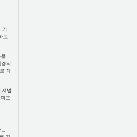
 키
인하고
등을
변경되
로 작
로페셔널
 퍼포
하는
를 지