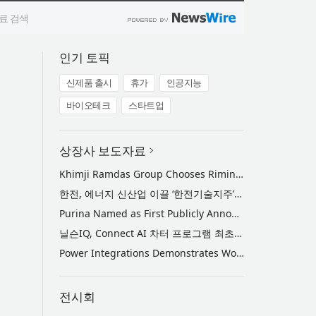
인기 토픽
신제품 출시
휴가
인공지능
바이오테크
스타트업
상장사 보도자료
Khimji Ramdas Group Chooses Rimini Street to Reduce SAP Support Costs, Protect 700+ Customizations and Reinvest Savings in Innovation
한전, 에너지 신산업 이끌 ‘한전기술지주’ 공식 출범
Purina Named as First Publicly Announced NIQ ConnectAI Charter Client
닐슨IQ, Connect AI 차터 프로그램 최초 고객사 ‘퓨리나’ 선정
Power Integrations Demonstrates World’s First 2200 V GaN Technology for Next-Era High-Voltage Power Systems
전시회