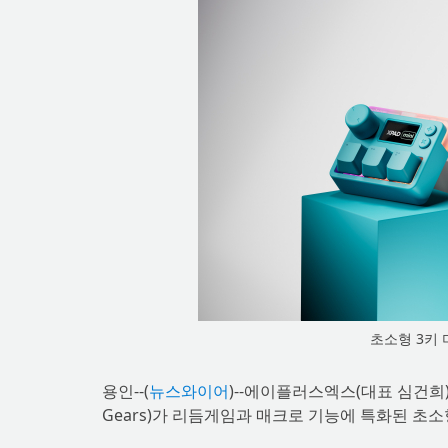
초소형 3키 미니
용인--(
뉴스와이어
)--에이플러스엑스(대표 심건희)
Gears)가 리듬게임과 매크로 기능에 특화된 초소형 3