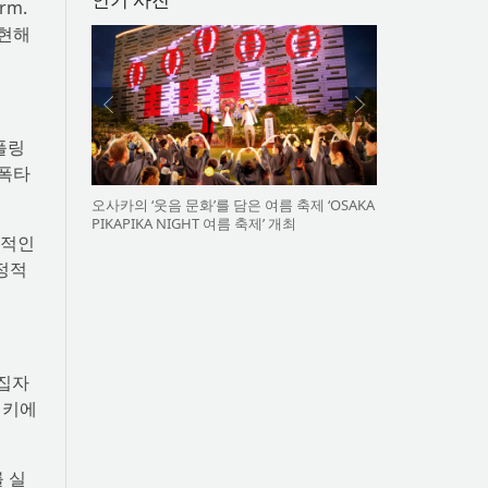
rm.
구현해
폴링
 폭타
오사카의 ‘웃음 문화’를 담은 여름 축제 ‘OSAKA
PIKAPIKA NIGHT 여름 축제’ 개최
각적인
안정적
편집자
 키에
 실